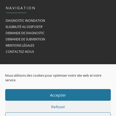
NAVIGATION
DIAGNOSTIC INONDATION
ELIGIBILITÉ AU DISPOSITIF
DEMANDE DE DIAGNOSTIC
DEMANDE DE SUBVENTION
MENTIONS LÉGALES
CONTACTEZ-NOUS
Nous utilisons des cookies pour optimiser notre site web et notre
CONTACTS
service.
SYNDICAT MIXTE BLAVET SCORFF ELLÉ ISOLE LAÏTA
Accepter
2 RUE DU PALUD, 56620 CLÉGUER
02.97.32.50.84
INONDATION@BSEIL.FR
Refuser